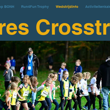
oop BONH
Run4Fun Trophy
Wedstrijdinfo
Activiteitenka
res Crosstr