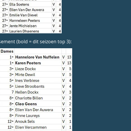
sement (bold = dit seizoen top 3):